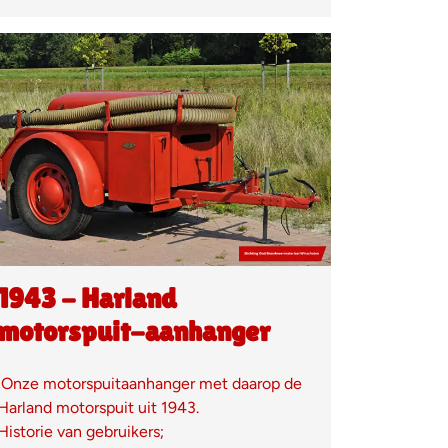
1943 - Harland
motorspuit-aanhanger
Onze motorspuitaanhanger met daarop de
Harland motorspuit uit 1943.
Historie van gebruikers;