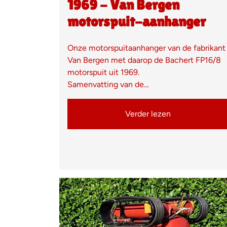
1969 - Van Bergen
motorspuit-aanhanger
Onze motorspuitaanhanger van de fabrikant
Van Bergen met daarop de Bachert FP16/8
motorspuit uit 1969.
Samenvatting van de…
Verder lezen