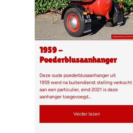
1959 -
Poederblusaanhanger
Deze oude poederblusaanhanger uit
1959 werd na buitendienst stelling verkocht
aan een particulier, eind 2021 is deze
aanhanger toegevoegd…
Verder lezen