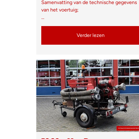
Samenvatting van de technische gegevens
van het voertuig;
…
Verder lezen