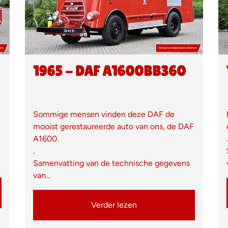
1965 - DAF A1600BB360
Sommige mensen vinden deze DAF de
mooist gerestaureerde auto van ons, de DAF
A1600.
.
.
Samenvatting van de technische gegevens
van…
Verder lezen