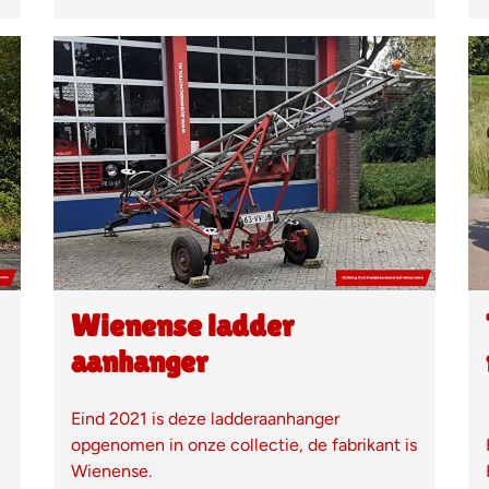
Wienense ladder
aanhanger
Eind 2021 is deze ladderaanhanger
opgenomen in onze collectie, de fabrikant is
Wienense.