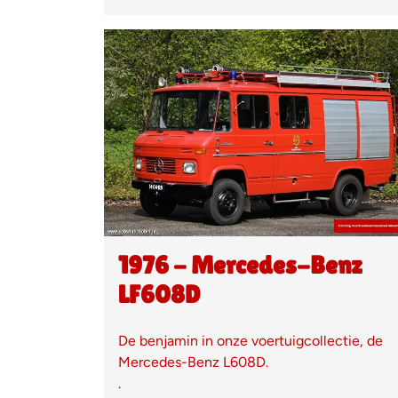
1976 - Mercedes-Benz
LF608D
De benjamin in onze voertuigcollectie, de
Mercedes-Benz L608D.
.