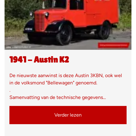
1941 - Austin K2
De nieuwste aanwinst is deze Austin 3KBN, ook wel
in de volksmond "Bellewagen" genoemd.
.
Samenvatting van de technische gegevens…
Verder lezen