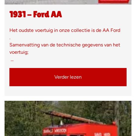
1931 - Ford AA
Het oudste voertuig in onze collectie is de AA Ford
.
Samenvatting van de technische gegevens van het
voertuig;
…
Verder lezen