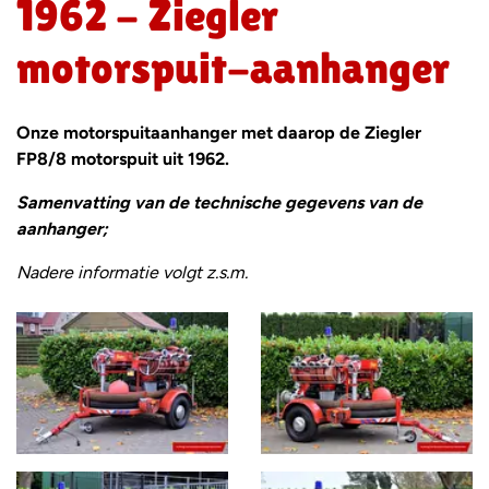
1962 - Ziegler
motorspuit-aanhanger
Onze motorspuitaanhanger met daarop de Ziegler
FP8/8 motorspuit uit 1962.
Samenvatting van de technische gegevens van
de
aanhanger;
Nadere informatie volgt z.s.m.
Foto
album
overslaan