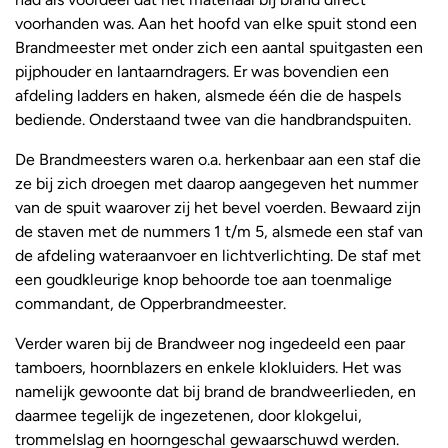
voorhanden was. Aan het hoofd van elke spuit stond een
Brandmeester met onder zich een aantal spuitgasten een
pijphouder en lantaarndragers. Er was bovendien een
afdeling ladders en haken, alsmede één die de haspels
bediende. Onderstaand twee van die handbrandspuiten.
De Brandmeesters waren o.a. herkenbaar aan een staf die
ze bij zich droegen met daarop aangegeven het nummer
van de spuit waarover zij het bevel voerden. Bewaard zijn
de staven met de nummers 1 t/m 5, alsmede een staf van
de afdeling wateraanvoer en lichtverlichting. De staf met
een goudkleurige knop behoorde toe aan toenmalige
commandant, de Opperbrandmeester.
Verder waren bij de Brandweer nog ingedeeld een paar
tamboers, hoornblazers en enkele klokluiders. Het was
namelijk gewoonte dat bij brand de brandweerlieden, en
daarmee tegelijk de ingezetenen, door klokgelui,
trommelslag en hoorngeschal gewaarschuwd werden.