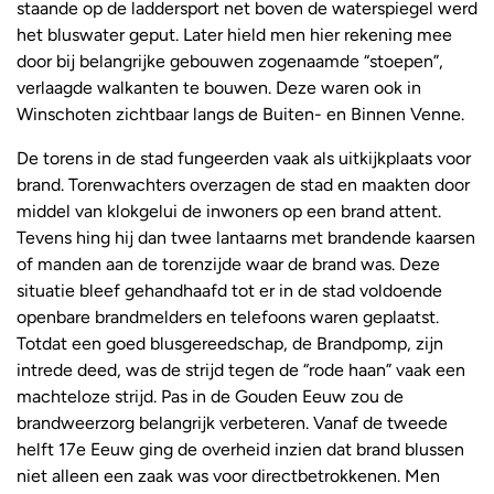
staande op de laddersport net boven de waterspiegel werd
het bluswater geput. Later hield men hier rekening mee
door bij belangrijke gebouwen zogenaamde “stoepen”,
verlaagde walkanten te bouwen. Deze waren ook in
Winschoten zichtbaar langs de Buiten- en Binnen Venne.
De torens in de stad fungeerden vaak als uitkijkplaats voor
brand. Torenwachters overzagen de stad en maakten door
middel van klokgelui de inwoners op een brand attent.
Tevens hing hij dan twee lantaarns met brandende kaarsen
of manden aan de torenzijde waar de brand was. Deze
situatie bleef gehandhaafd tot er in de stad voldoende
openbare brandmelders en telefoons waren geplaatst.
Totdat een goed blusgereedschap, de Brandpomp, zijn
intrede deed, was de strijd tegen de “rode haan” vaak een
machteloze strijd. Pas in de Gouden Eeuw zou de
brandweerzorg belangrijk verbeteren. Vanaf de tweede
helft 17e Eeuw ging de overheid inzien dat brand blussen
niet alleen een zaak was voor directbetrokkenen. Men