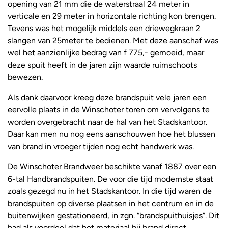
opening van 21 mm die de waterstraal 24 meter in
verticale en 29 meter in horizontale richting kon brengen.
Tevens was het mogelijk middels een driewegkraan 2
slangen van 25meter te bedienen. Met deze aanschaf was
wel het aanzienlijke bedrag van f 775,- gemoeid, maar
deze spuit heeft in de jaren zijn waarde ruimschoots
bewezen.
Als dank daarvoor kreeg deze brandspuit vele jaren een
eervolle plaats in de Winschoter toren om vervolgens te
worden overgebracht naar de hal van het Stadskantoor.
Daar kan men nu nog eens aanschouwen hoe het blussen
van brand in vroeger tijden nog echt handwerk was.
De Winschoter Brandweer beschikte vanaf 1887 over een
6-tal Handbrandspuiten. De voor die tijd modernste staat
zoals gezegd nu in het Stadskantoor. In die tijd waren de
brandspuiten op diverse plaatsen in het centrum en in de
buitenwijken gestationeerd, in zgn. “brandspuithuisjes”. Dit
had als voordeel dat het materiaal bij brand direct