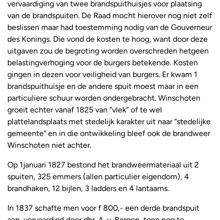
vervaardiging van twee brandspuithuisjes voor plaatsing
van de brandspuiten. De Raad mocht hierover nog niet zelf
beslissen maar had toestemming nodig van de Gouverneur
des Konings. Die vond de kosten te hoog, want door deze
uitgaven zou de begroting worden overschreden hetgeen
belastingverhoging voor de burgers betekende. Kosten
gingen in dezen voor veiligheid van burgers. Er kwam 1
brandspuithuisje en de andere spuit moest maar in een
particuliere schuur worden ondergebracht. Winschoten
groeit echter vanaf 1825 van “vlek” of te wel
plattelandsplaats met stedelijk karakter uit naar “stedelijke
gemeente” en in die ontwikkeling bleef ook de brandweer
Winschoten niet achter.
Op 1januari 1827 bestond het brandweermateriaal uit 2
spuiten, 325 emmers (allen particulier eigendom), 4
brandhaken, 12 bijlen, 3 ladders en 4 lantaarns.
In 1837 schafte men voor f 800,- een derde brandspuit
aan, vervaardigd door dhr. A. v. Bergen, toen nog te