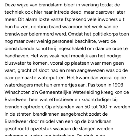
Deze wijze van brandalarm bleef in werking totdat de
techniek ook hier haar intrede deed, maar daarover later
meer. Dit alarm lokte vanzelfsprekend vele inwoners uit
hun huizen, richting brand waardoor het werk van de
brandweer belemmerd werd. Omdat het politiekorps toen
nog maar over weinig personeel beschikte, werd de
dienstdoende schutterij ingeschakeld om daar de orde te
handhaven. Het was vaak heel moeilijk aan het nodige
bluswater te komen, vooral op plaatsen waar men geen
vaart, gracht of sloot had en men aangewezen was op de
daar gemaakte waterputten. Het kwam dan vooral op de
waterdragers met hun emmertjes aan. Pas toen in 1903
Winschoten z’n Gemeentelijke Waterleiding kreeg kon de
Brandweer heel wat effectiever en krachtdadiger bij
branden optreden. Op afstanden van 50 tot 100 m werden
in de straten brandkranen aangebracht zodat de
Brandweer door middel van een op de brandkraan
geschroefd opzetstuk waaraan de slangen werden
gekoppeld, water kon betrekken. De druk in de