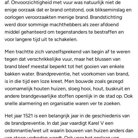
af. Onvoorzichtigheid met vuur was natuurlijk niet de
enige oorzaak dat er brand ontstond, ook blikseminslag en
oorlogen veroorzaakten menige brand. Brandstichting
werd door sommige machthebbers als zeer afdoend
middel gehanteerd om tegenstanders te bestraffen en
voor langere tijd uit te schakelen.
Men trachtte zich vanzelfsprekend van begin af te weren
tegen dat verschrikkelijke vuur, maar het blussen van
brand bleef meestal beperkt tot het gooien van enkele
bakken water. Brandpreventie, het voorkomen van brand,
is in die tijd een loze kreet. Men bouwde zoals gezegd
voornamelijk houten huizen, sloeg hooi, hout, buskruit en
andere brandgevaarlijke stoffen openlijk in de stad op. Ook
snelle alarmering en organisatie waren ver te zoeken.
Het jaar 1521 is een belangrijk jaar in de geschiedenis van
de brandpreventie. In dat jaar vaardigt Karel V een
ordonnantie/wet uit waarin bouwen van huizen anders dan
van steen verboden wordt. Ook voor het opslaan van