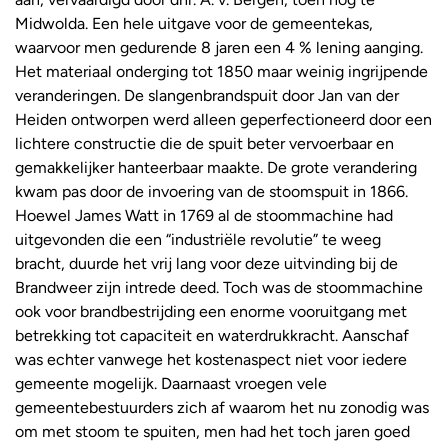
Midwolda. Een hele uitgave voor de gemeentekas,
waarvoor men gedurende 8 jaren een 4 % lening aanging.
Het materiaal onderging tot 1850 maar weinig ingrijpende
veranderingen. De slangenbrandspuit door Jan van der
Heiden ontworpen werd alleen geperfectioneerd door een
lichtere constructie die de spuit beter vervoerbaar en
gemakkelijker hanteerbaar maakte. De grote verandering
kwam pas door de invoering van de stoomspuit in 1866.
Hoewel James Watt in 1769 al de stoommachine had
uitgevonden die een “industriële revolutie” te weeg
bracht, duurde het vrij lang voor deze uitvinding bij de
Brandweer zijn intrede deed. Toch was de stoommachine
ook voor brandbestrijding een enorme vooruitgang met
betrekking tot capaciteit en waterdrukkracht. Aanschaf
was echter vanwege het kostenaspect niet voor iedere
gemeente mogelijk. Daarnaast vroegen vele
gemeentebestuurders zich af waarom het nu zonodig was
om met stoom te spuiten, men had het toch jaren goed