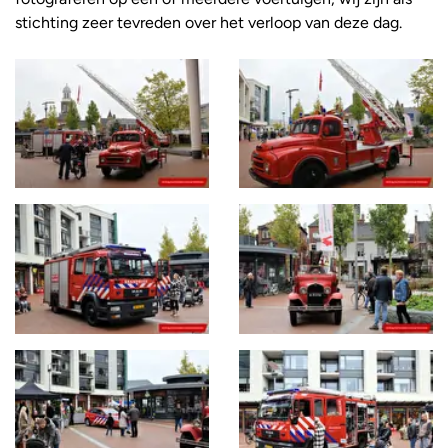
stichting zeer tevreden over het verloop van deze dag.
Foto
album
overslaan