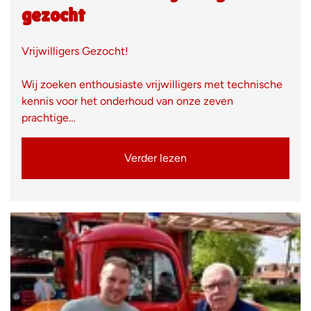
gezocht
Vrijwilligers Gezocht!
Wij zoeken enthousiaste vrijwilligers met technische
kennis voor het onderhoud van onze zeven
prachtige…
Verder lezen