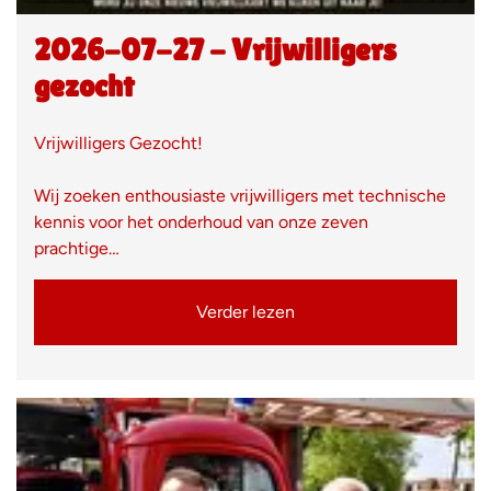
2026-07-27 - Vrijwilligers
gezocht
Vrijwilligers Gezocht!
Wij zoeken enthousiaste vrijwilligers met technische
kennis voor het onderhoud van onze zeven
prachtige…
Verder lezen