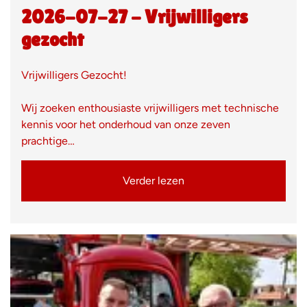
2026-07-27 - Vrijwilligers
gezocht
Vrijwilligers Gezocht!
Wij zoeken enthousiaste vrijwilligers met technische
kennis voor het onderhoud van onze zeven
prachtige…
Verder lezen