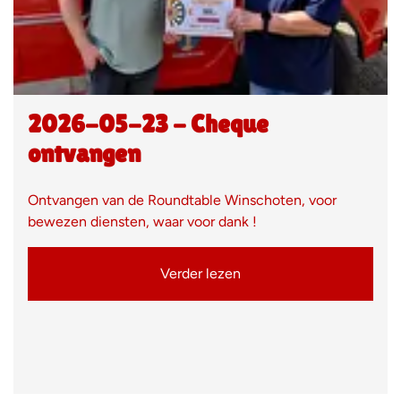
2026-05-23 - Cheque
ontvangen
Ontvangen van de Roundtable Winschoten, voor
bewezen diensten, waar voor dank !
Verder lezen