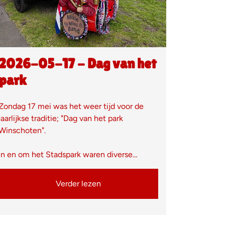
2026-05-17 - Dag van het
park
Zondag 17 mei was het weer tijd voor de
jaarlijkse traditie; "Dag van het park
Winschoten".
In en om het Stadspark waren diverse…
Verder lezen