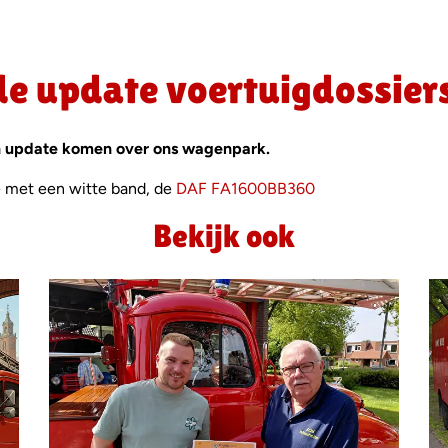
e update voertuigdossier
én update komen over ons wagenpark.
e met een witte band, de
DAF FA1600BB360
Bekijk ook