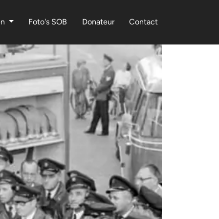
en
Foto's SOB
Donateur
Contact