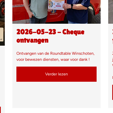
2026-05-23 - Cheque
ontvangen
Ontvangen van de Roundtable Winschoten,
voor bewezen diensten, waar voor dank !
Verder lezen