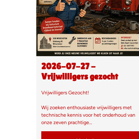
2026-07-27 -
Vrijwilligers gezocht
Vrijwilligers Gezocht!
Wij zoeken enthousiaste vrijwilligers met
technische kennis voor het onderhoud van
onze zeven prachtige…