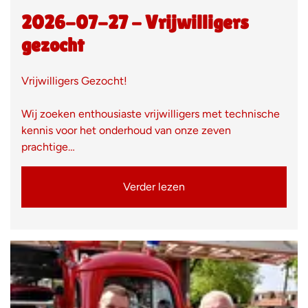
2026-07-27 - Vrijwilligers
gezocht
Vrijwilligers Gezocht!
Wij zoeken enthousiaste vrijwilligers met technische
kennis voor het onderhoud van onze zeven
prachtige…
Verder lezen