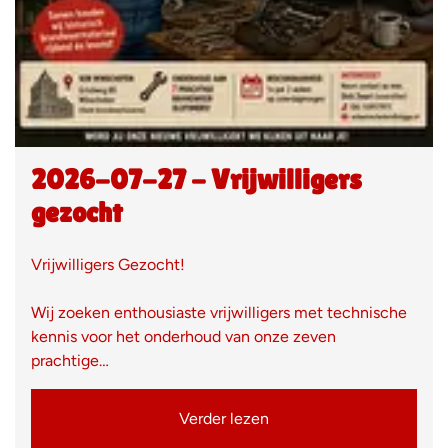
2026-07-27 - Vrijwilligers
gezocht
Vrijwilligers Gezocht!
Wij zoeken enthousiaste vrijwilligers met technische
kennis voor het onderhoud van onze zeven
prachtige…
Verder lezen