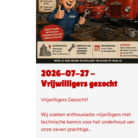
2026-07-27 -
Vrijwilligers gezocht
Vrijwilligers Gezocht!
Wij zoeken enthousiaste vrijwilligers met
technische kennis voor het onderhoud van
onze zeven prachtige…