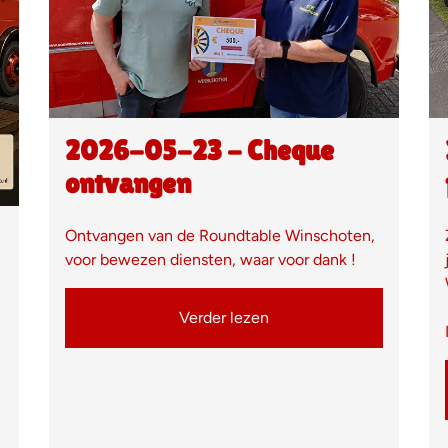
2026-05-23 - Cheque
ontvangen
Ontvangen van de Roundtable Winschoten,
voor bewezen diensten, waar voor dank !
Verder lezen