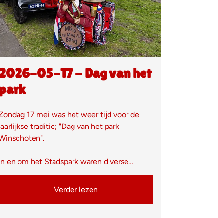
2026-05-17 - Dag van het
park
Zondag 17 mei was het weer tijd voor de
jaarlijkse traditie; "Dag van het park
Winschoten".
In en om het Stadspark waren diverse…
Verder lezen