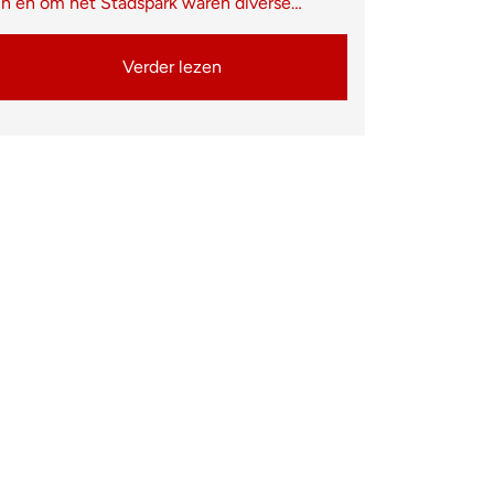
In en om het Stadspark waren diverse…
Verder lezen