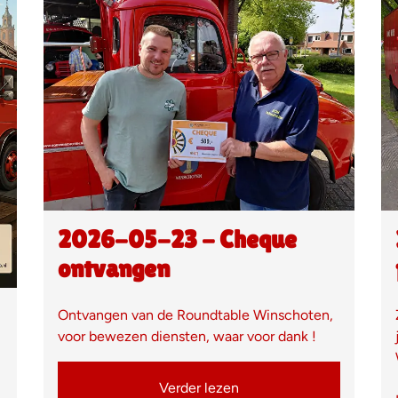
2026-05-23 - Cheque
ontvangen
Ontvangen van de Roundtable Winschoten,
voor bewezen diensten, waar voor dank !
Verder lezen