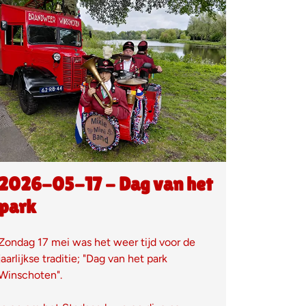
2026-05-17 - Dag van het
park
Zondag 17 mei was het weer tijd voor de
jaarlijkse traditie; "Dag van het park
Winschoten".