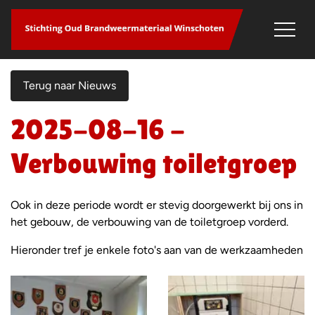
overslaan
Terug naar Nieuws
2025-08-16 -
Verbouwing toiletgroep
Ook in deze periode wordt er stevig doorgewerkt bij ons in
het gebouw, de verbouwing van de toiletgroep vorderd.
Hieronder tref je enkele foto's aan van de werkzaamheden
Foto
album
overslaan