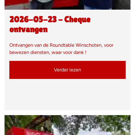
2026-05-23 - Cheque
ontvangen
Ontvangen van de Roundtable Winschoten, voor
bewezen diensten, waar voor dank !
Verder lezen