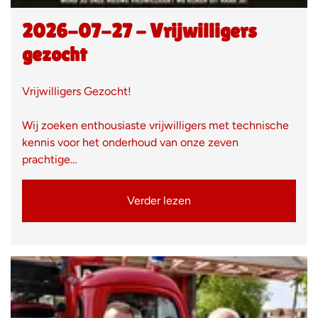
2026-07-27 - Vrijwilligers
gezocht
Vrijwilligers Gezocht!
Wij zoeken enthousiaste vrijwilligers met technische
kennis voor het onderhoud van onze zeven
prachtige…
Verder lezen