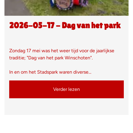
2026-05-17 - Dag van het park
Zondag 17 mei was het weer tijd voor de jaarlijkse
traditie; "Dag van het park Winschoten".
In en om het Stadspark waren diverse…
Verder lezen