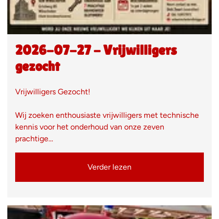
2026-07-27 - Vrijwilligers
gezocht
Vrijwilligers Gezocht!
Wij zoeken enthousiaste vrijwilligers met technische
kennis voor het onderhoud van onze zeven
prachtige…
Verder lezen