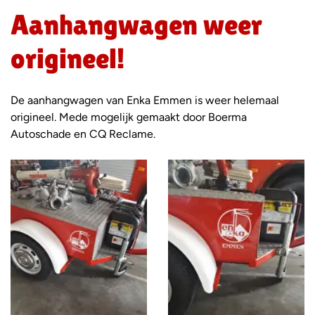
Aanhangwagen weer
origineel!
De aanhangwagen van Enka Emmen is weer helemaal
origineel. Mede mogelijk gemaakt door Boerma
Autoschade en CQ Reclame.
Foto
album
overslaan