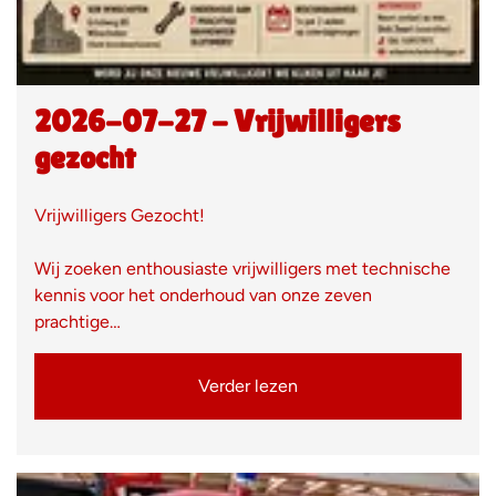
2026-07-27 - Vrijwilligers
gezocht
Vrijwilligers Gezocht!
Wij zoeken enthousiaste vrijwilligers met technische
kennis voor het onderhoud van onze zeven
prachtige…
Verder lezen