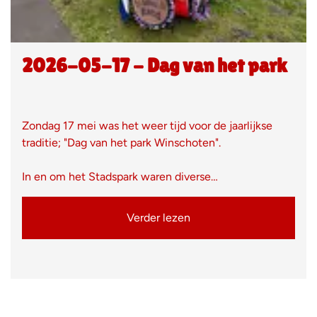
2026-05-17 - Dag van het park
Zondag 17 mei was het weer tijd voor de jaarlijkse
traditie; "Dag van het park Winschoten".
In en om het Stadspark waren diverse…
Verder lezen