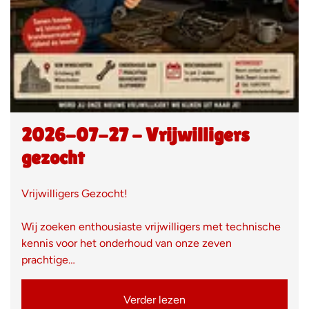
2026-07-27 - Vrijwilligers
gezocht
Vrijwilligers Gezocht!
Wij zoeken enthousiaste vrijwilligers met technische
kennis voor het onderhoud van onze zeven
prachtige…
Verder lezen