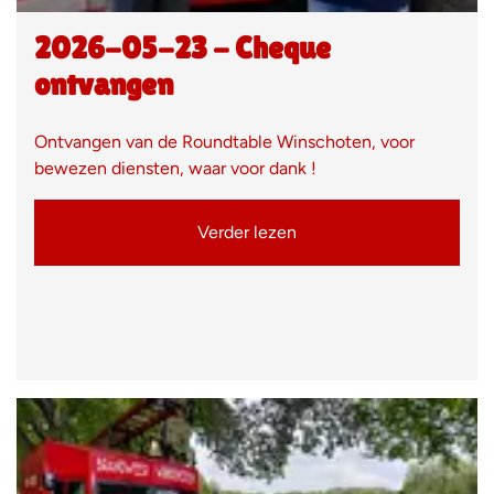
2026-05-23 - Cheque
ontvangen
Ontvangen van de Roundtable Winschoten, voor
bewezen diensten, waar voor dank !
Verder lezen