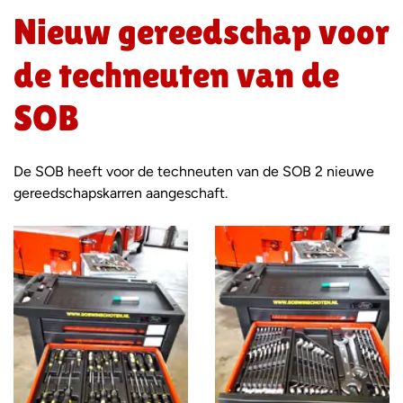
Nieuw gereedschap voor
de techneuten van de
SOB
De SOB heeft voor de techneuten van de SOB 2 nieuwe
gereedschapskarren aangeschaft.
Foto
album
overslaan