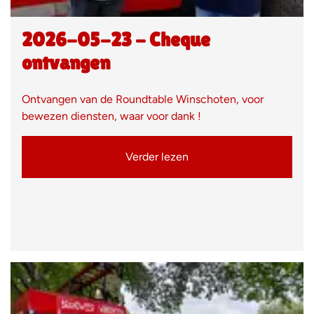
2026-05-23 - Cheque
ontvangen
Ontvangen van de Roundtable Winschoten, voor
bewezen diensten, waar voor dank !
Verder lezen