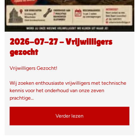
2026-07-27 - Vrijwilligers
gezocht
Vrijwilligers Gezocht!
Wij zoeken enthousiaste vrijwilligers met technische
kennis voor het onderhoud van onze zeven
prachtige…
Verder lezen