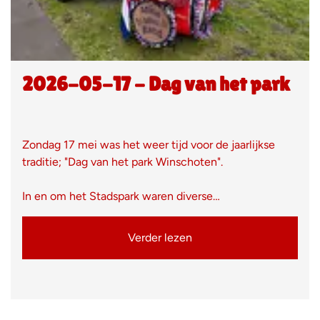
2026-05-17 - Dag van het park
Zondag 17 mei was het weer tijd voor de jaarlijkse
traditie; "Dag van het park Winschoten".
In en om het Stadspark waren diverse…
Verder lezen