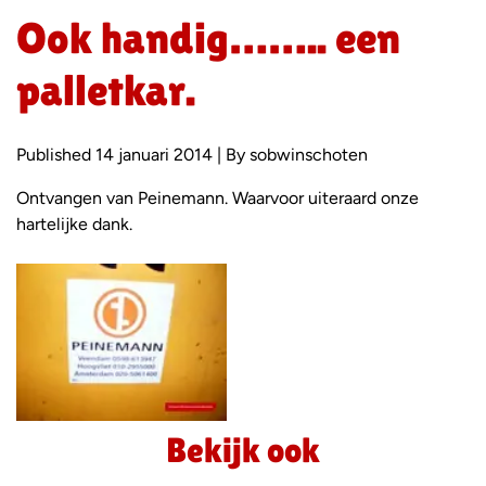
Ook handig…….. een
palletkar.
Published 14 januari 2014 | By sobwinschoten
Ontvangen van Peinemann. Waarvoor uiteraard onze
hartelijke dank.
Foto
album
overslaan
Bekijk ook