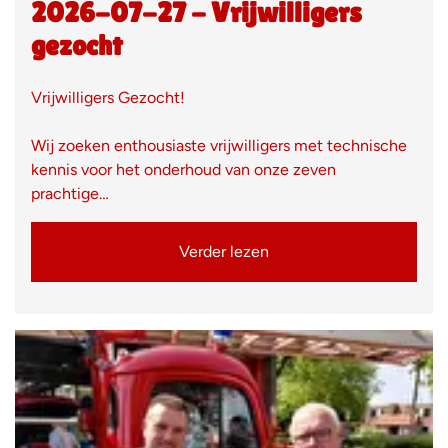
2026-07-27 - Vrijwilligers
gezocht
Vrijwilligers Gezocht!
Wij zoeken enthousiaste vrijwilligers met technische
kennis voor het onderhoud van onze zeven
prachtige…
Verder lezen