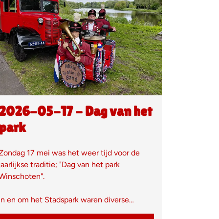
2026-05-17 - Dag van het
park
Zondag 17 mei was het weer tijd voor de
jaarlijkse traditie; "Dag van het park
Winschoten".
In en om het Stadspark waren diverse…