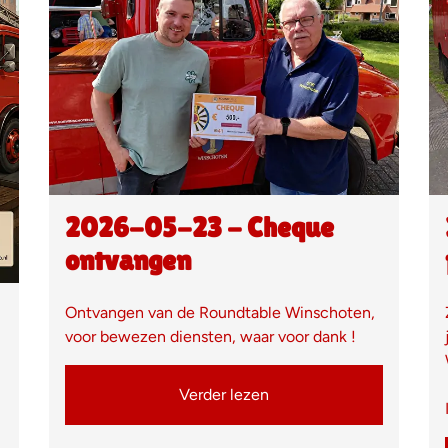
2026-05-23 - Cheque
ontvangen
Ontvangen van de Roundtable Winschoten,
voor bewezen diensten, waar voor dank !
Verder lezen