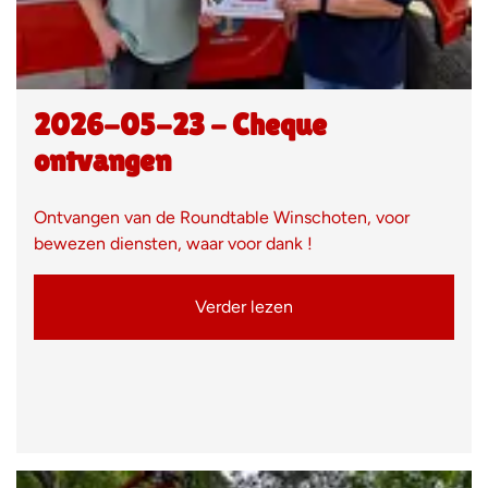
2026-05-23 - Cheque
ontvangen
Ontvangen van de Roundtable Winschoten, voor
bewezen diensten, waar voor dank !
Verder lezen