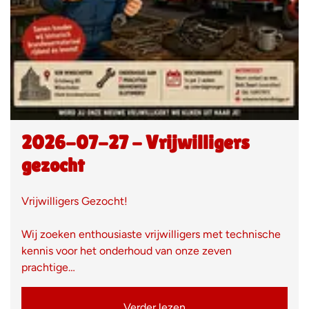
2026-07-27 - Vrijwilligers
gezocht
Vrijwilligers Gezocht!
Wij zoeken enthousiaste vrijwilligers met technische
kennis voor het onderhoud van onze zeven
prachtige…
Verder lezen