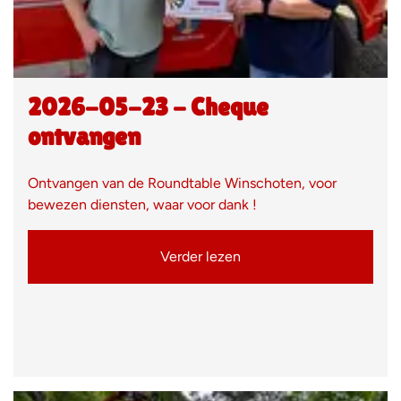
2026-05-23 - Cheque
ontvangen
Ontvangen van de Roundtable Winschoten, voor
bewezen diensten, waar voor dank !
Verder lezen