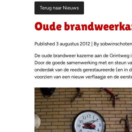
Terug naar Nieuws
Oude brandweerkaz
Published 3 augustus 2012 | By sobwinschote
De oude brandweer kazerne aan de Grintweg in 
Door de goede samenwerking met en steun van
onderdak van de reeds gerestaureerde (en in 
voorzien van een nieuw verflaagje en de eerst
Foto
album
overslaan