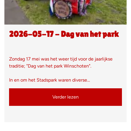
2026-05-17 - Dag van het park
Zondag 17 mei was het weer tijd voor de jaarlijkse
traditie; "Dag van het park Winschoten".
In en om het Stadspark waren diverse…
Verder lezen