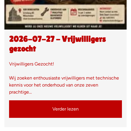
2026-07-27 - Vrijwilligers
gezocht
Vrijwilligers Gezocht!
Wij zoeken enthousiaste vrijwilligers met technische
kennis voor het onderhoud van onze zeven
prachtige…
Verder lezen