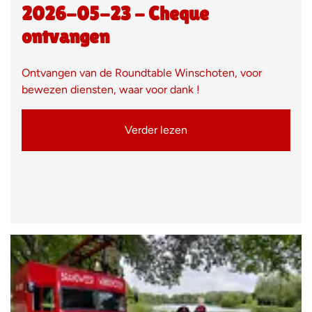
2026-05-23 - Cheque
ontvangen
Ontvangen van de Roundtable Winschoten, voor
bewezen diensten, waar voor dank !
Verder lezen