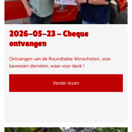
2026-05-23 - Cheque
ontvangen
Ontvangen van de Roundtable Winschoten, voor
bewezen diensten, waar voor dank !
Verder lezen