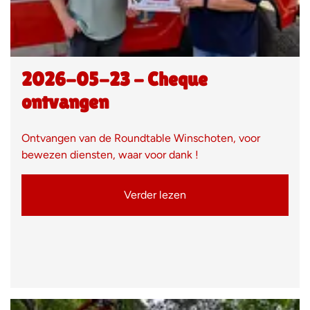
2026-05-23 - Cheque
ontvangen
Ontvangen van de Roundtable Winschoten, voor
bewezen diensten, waar voor dank !
Verder lezen