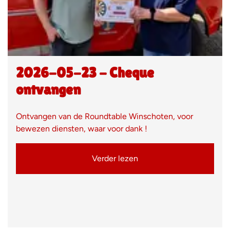
2026-05-23 - Cheque
ontvangen
Ontvangen van de Roundtable Winschoten, voor
bewezen diensten, waar voor dank !
Verder lezen