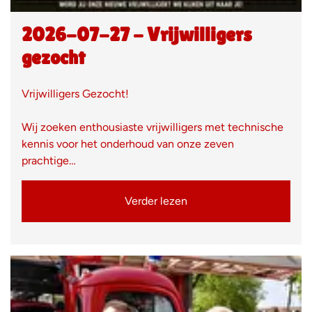
2026-07-27 - Vrijwilligers
gezocht
Vrijwilligers Gezocht!
Wij zoeken enthousiaste vrijwilligers met technische
kennis voor het onderhoud van onze zeven
prachtige…
Verder lezen