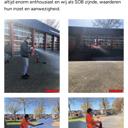
altijd enorm enthousiast en wij als SOB zijnde, waarderen
hun inzet en aanwezigheid.
Foto
album
overslaan