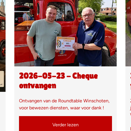
2026-05-23 - Cheque
ontvangen
Ontvangen van de Roundtable Winschoten,
voor bewezen diensten, waar voor dank !
Verder lezen