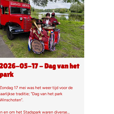
2026-05-17 - Dag van het
park
Zondag 17 mei was het weer tijd voor de
jaarlijkse traditie; "Dag van het park
Winschoten".
In en om het Stadspark waren diverse…