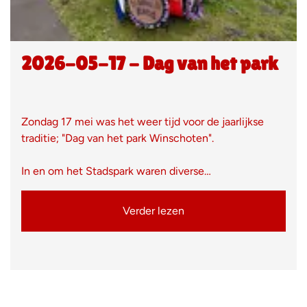
2026-05-17 - Dag van het park
Zondag 17 mei was het weer tijd voor de jaarlijkse
traditie; "Dag van het park Winschoten".
In en om het Stadspark waren diverse…
Verder lezen