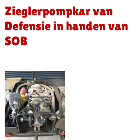
Zieglerpompkar van
Defensie in handen van
SOB
Foto
album
overslaan