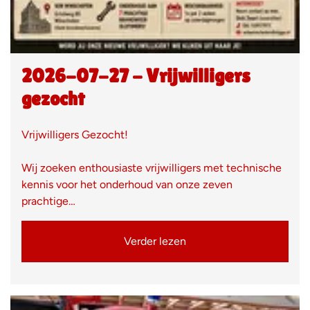
2026-07-27 - Vrijwilligers
gezocht
Vrijwilligers Gezocht!
Wij zoeken enthousiaste vrijwilligers met technische
kennis voor het onderhoud van onze zeven
prachtige…
Verder lezen