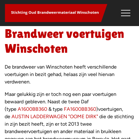
overslaan
Brandweer voertuigen
Winschoten
De brandweer van Winschoten heeft verschillende
voertuigen in bezit gehad, helaas zijn veel hiervan
verdwenen.
Maar gelukkig zijn er toch nog een paar voertuigen
bewaard gebleven. Naast de twee Daf
(type
A1600BB360
& type
FA1600BB360
)voertuigen,
de
AUSTIN LADDERWAGEN "OOME DIRK"
die de stichting
in zijn bezit heeft, zijn er tot 2013 twee
brandweervoertuigen en ander materiaal in bruikleen
gegeven aan het brandweermuseum in Borculo. Het gaat