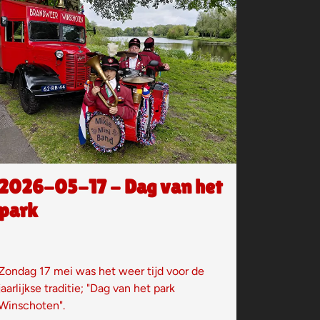
2026-05-17 - Dag van het
park
Zondag 17 mei was het weer tijd voor de
jaarlijkse traditie; "Dag van het park
Winschoten".