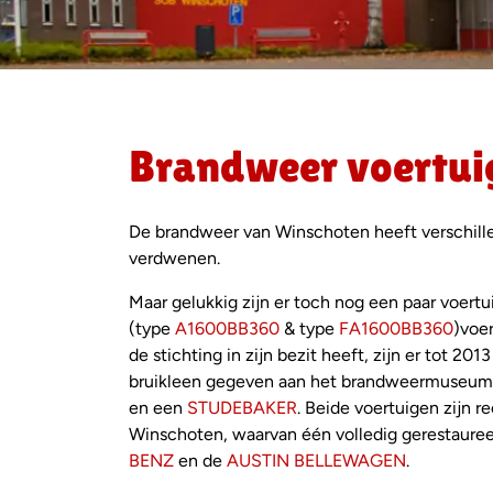
Brandweer voertui
De brandweer van Winschoten heeft verschillen
verdwenen.
Maar gelukkig zijn er toch nog een paar voer
(type
A1600BB360
& type
FA1600BB360
)voe
de stichting in zijn bezit heeft, zijn er tot 2
bruikleen gegeven aan het brandweermuseum 
en een
STUDEBAKER
. Beide voertuigen zijn r
Winschoten, waarvan één volledig gerestauree
BENZ
en de
AUSTIN BELLEWAGEN
.