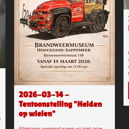
2026-03-14 -
Tentoonstelling "Helden
op wielen"
a
Afgelopen weekend waren wij met onze