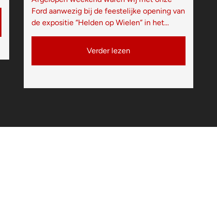
Ford aanwezig bij de feestelijke opening van
de expositie “Helden op Wielen” in het…
Verder lezen